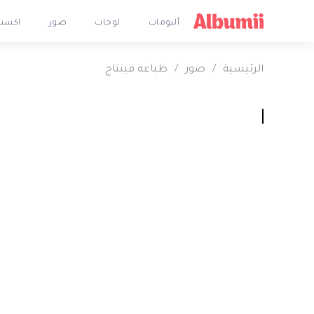
ألبومات
لوحات
صور
اكسس
الرئيسية
/
صور
/
طباعة فينتاج