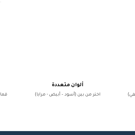
ألوان متعددة
في)
اختر من بين (أسود – أبيض - مرايا)
قماش