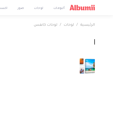
ألبومات
لوحات
صور
اكسس
الرئيسية
/
لوحات
/
لوحات كانفس