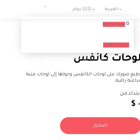
0
سلة فارغة
السلة الخاصة بك فارغة حاليا
إتمام الطلب
وحات كانفس
ليس لديك أي مشاريع محفوظة.
طبع صورك على لوحات الكانفس وحولها إلى لوحات فنية
بداعية راقية.
بتداء من
$ 
صمم