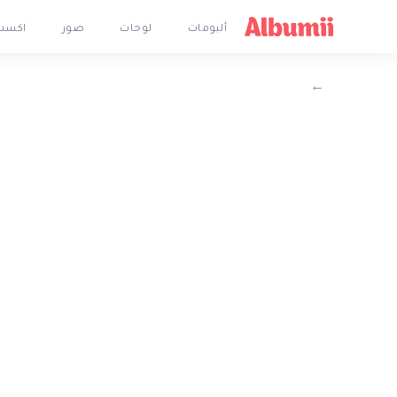
ألبومات
لوحات
صور
اكسس
←