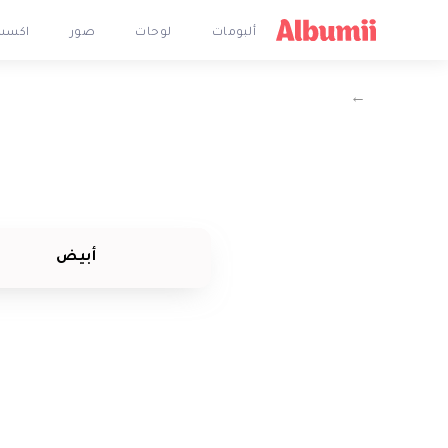
ألبومات
لوحات
صور
اكسس
←
أبيض